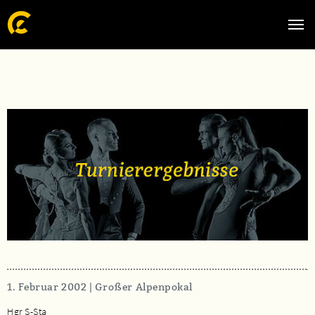
Zum Hauptinhalt springen
Skip to page footer
1. Februar 2002 | Großer Alpenpokal
Hgr S-Sta