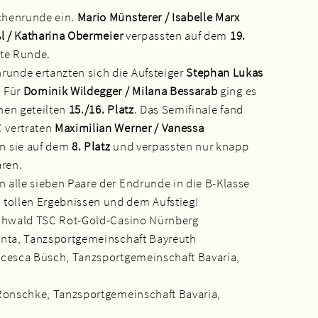
schenrunde ein.
Mario Münsterer / Isabelle Marx
l / Katharina Obermeier
verpassten auf dem
19.
ste Runde.
runde ertanzten sich die Aufsteiger
Stephan Lukas
. Für
Dominik Wildegger / Milana Bessarab
ging es
inen geteilten
15./16. Platz
. Das Semifinale fand
C vertraten
Maximilian Werner / Vanessa
en sie auf dem
8. Platz
und verpassten nur knapp
aren.
n alle sieben Paare der Endrunde in die B-Klasse
 tollen Ergebnissen und dem Aufstieg!
Haichwald TSC Rot-Gold-Casino Nürnberg
Giunta, Tanzsportgemeinschaft Bayreuth
rancesca Büsch, Tanzsportgemeinschaft Bavaria,
ka Ronschke, Tanzsportgemeinschaft Bavaria,