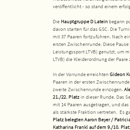
veröffentlicht - so stand einem erfo
Die
Hauptgruppe D Latein
begann pün
davon starten für das GSC. Die Turn
mit 37 Paaren fortzuführen. Nach ei
ersten Zwischenrunde. Diese Pause
Leistungssport LTVB) genutzt, um m
LTVB) die Kleiderordnung der Paare 
In der Vorrunde erreichten
Gideon Kr
Paaren in der ersten Zwischenrunde 
zweite Zwischenrunde einzogen.
Al
21./22. Platz
in dieser Runde. Das S
mit 14 Paaren ausgetragen, und das
als stärkste Fraktion vertreten. Es g
Platz belegten Aaron Beyer / Patrici
Katharina Frankl auf dem 9./10. Plat