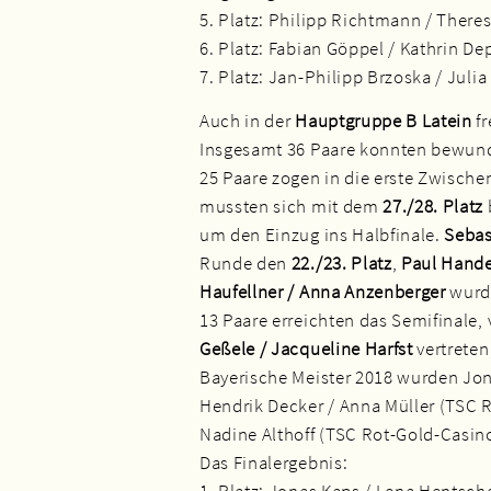
5. Platz: Philipp Richtmann / There
6. Platz: Fabian Göppel / Kathrin D
7. Platz: Jan-Philipp Brzoska / Jul
Auch in der
Hauptgruppe B Latein
fr
Insgesamt 36 Paare konnten bewund
25 Paare zogen in die erste Zwische
mussten sich mit dem
27./28. Platz
um den Einzug ins Halbfinale.
Sebas
Runde den
22./23. Platz
,
Paul Handel
Haufellner / Anna Anzenberger
wurd
13 Paare erreichten das Semifinale
Geßele / Jacqueline Harfst
vertreten
Bayerische Meister 2018 wurden Jo
Hendrik Decker / Anna Müller (TSC R
Nadine Althoff (TSC Rot-Gold-Casin
Das Finalergebnis:
1. Platz: Jonas Kaps / Lena Hentsc