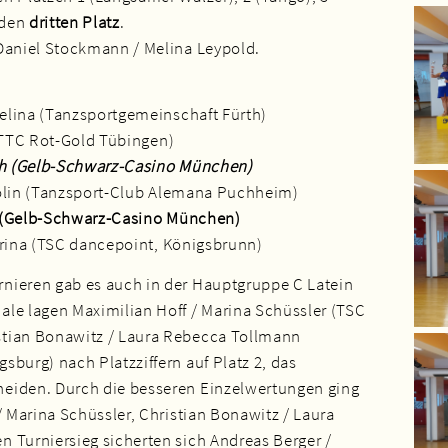
 den
dritten Platz
.
 Daniel Stockmann / Melina Leypold.
elina (Tanzsportgemeinschaft Fürth)
(TTC Rot-Gold Tübingen)
rah (Gelb-Schwarz-Casino München)
rolin (Tanzsport-Club Alemana Puchheim)
ca (Gelb-Schwarz-Casino München)
arina (TSC dancepoint, Königsbrunn)
nieren gab es auch in der Hauptgruppe C Latein
ale lagen Maximilian Hoff / Marina Schüssler (TSC
stian Bonawitz / Laura Rebecca Tollmann
sburg) nach Platzziffern auf Platz 2, das
eiden. Durch die besseren Einzelwertungen ging
/ Marina Schüssler, Christian Bonawitz / Laura
 Turniersieg sicherten sich Andreas Berger /