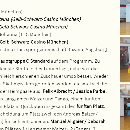
TC München)
Paula (Gelb-Schwarz-Casino München)
 (Gelb-Schwarz-Casino München)
 Johanna (TTC München)
 (Gelb-Schwarz-Casino München)
ristina (Tanzsportgemeinschaft Bavaria, Augsburg)
auptgruppe C Standard
auf dem Programm. Zu
leinste Startfeld des Turniertags, dafür war die
hlreich erschienen Zuschauer umso besser. Wieder
 Skatingsystem getroffen werden, diesmal viel die
 der Heimpaare aus.
Felix Albrecht / Jessica Parbel
n in Langsamen Walzer und Tango, einem fünften
n Platz in QuickStep insgesamt den
fünften Platz
.
tscheidung um Platz zwei, den Andreas Balzer /
) für sich entschieden.
Manuel Allgaier / Deborah
n Plätzen 1 (Langsamer Walzer), 2 (Tango), 3