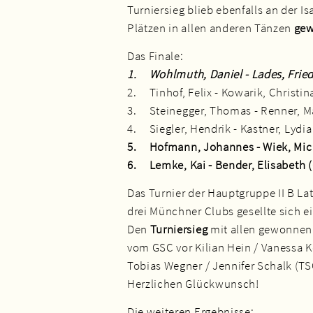
Turniersieg blieb ebenfalls an der I
Plätzen in allen anderen Tänzen
gew
Das Finale:
1. Wohlmuth, Daniel - Lades, Frie
2. Tinhof, Felix - Kowarik, Christin
3. Steinegger, Thomas - Renner, Ma
4. Siegler, Hendrik - Kastner, Lydia
5. Hofmann, Johannes - Wiek, Mic
6. Lemke, Kai - Bender, Elisabeth
Das Turnier der Hauptgruppe II B Lat
drei Münchner Clubs gesellte sich e
Den
Turniersieg
mit allen gewonnen
vom GSC vor Kilian Hein / Vanessa 
Tobias Wegner / Jennifer Schalk (T
Herzlichen Glückwunsch!
Die weiteren Ergebnisse: