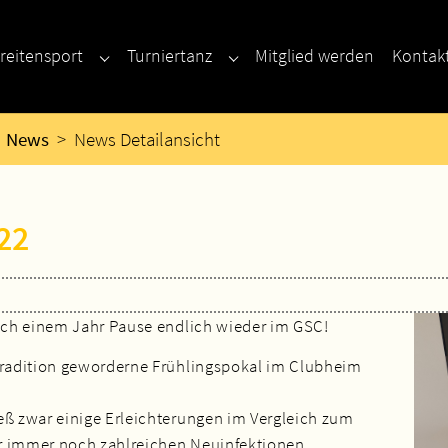
reitensport
Turniertanz
Mitglied werden
Kontak
enu for "Neu hier?"
Submenu for "Breitensport"
Submenu for "Turniertanz"
News
News Detailansicht
22
nach einem Jahr Pause endlich wieder im GSC!
 Tradition geworderne Frühlingspokal im Clubheim
eß zwar einige Erleichterungen im Vergleich zum
r immer noch zahlreichen Neuinfektionen