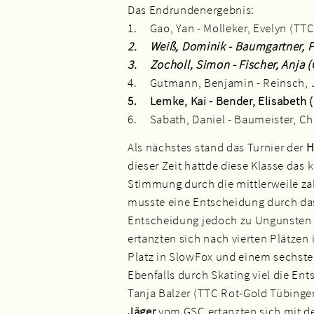
Das Endrundenergebnis:
1. Gao, Yan - Molleker, Evelyn (T
2. Weiß, Dominik - Baumgartner, 
3. Zocholl, Simon - Fischer, Anja
4. Gutmann, Benjamin - Reinsch,
5. Lemke, Kai - Bender, Elisabeth
6. Sabath, Daniel - Baumeister, Ch
Als nächstes stand das Turnier der
H
dieser Zeit hattde diese Klasse das k
Stimmung durch die mittlerweile za
musste eine Entscheidung durch das
Entscheidung jedoch zu Ungunsten
ertanzten sich nach vierten Plätze
Platz in SlowFox und einem sechste
Ebenfalls durch Skating viel die En
Tanja Balzer (TTC Rot-Gold Tübingen
Jäger
vom GSC ertanzten sich mit de