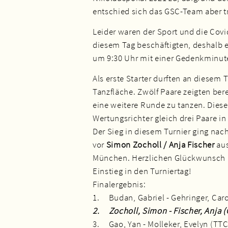
entschied sich das GSC-Team aber t
Leider waren der Sport und die Cov
diesem Tag beschäftigten, deshalb e
um 9:30 Uhr mit einer Gedenkminute 
Als erste Starter durften an diesem 
Tanzfläche. Zwölf Paare zeigten bere
eine weitere Runde zu tanzen. Dieser
Wertungsrichter gleich drei Paare i
Der Sieg in diesem Turnier ging nac
vor
Simon Zocholl / Anja Fischer
aus
München. Herzlichen Glückwunsch a
Einstieg in den Turniertag!
Finalergebnis:
1. Budan, Gabriel - Gehringer, Ca
2. Zocholl, Simon - Fischer, Anja
3. Gao, Yan - Molleker, Evelyn (T