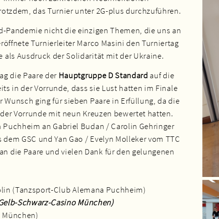
rotzdem, das Turnier unter 2G-plus durchzuführen.
id-Pandemie nicht die einzigen Themen, die uns an
röffnete Turnierleiter Marco Masini den Turniertag
als Ausdruck der Solidarität mit der Ukraine.
Tag die Paare der
Hauptgruppe D Standard
auf die
its in der Vorrunde, dass sie Lust hatten im Finale
 Wunsch ging für sieben Paare in Erfüllung, da die
n der Vorrunde mit neun Kreuzen bewertet hatten.
h Puchheim an Gabriel Budan / Carolin Gehringer
 dem GSC und Yan Gao / Evelyn Molleker vom TTC
n die Paare und vielen Dank für den gelungenen
rolin (Tanzsport-Club Alemana Puchheim)
 (Gelb-Schwarz-Casino München)
TC München)