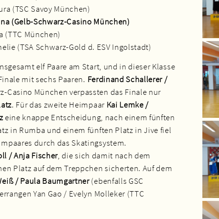
ura (TSC Savoy München)
ntina (Gelb-Schwarz-Casino München)
ra (TTC München)
elie (TSA Schwarz-Gold d. ESV Ingolstadt)
nsgesamt elf Paare am Start, und in dieser Klasse
 Finale mit sechs Paaren.
Ferdinand Schallerer /
-Casino München verpassten das Finale nur
latz
. Für das zweite Heimpaar
Kai Lemke /
z
eine knappe Entscheidung, nach einem fünften
tz in Rumba und einem fünften Platz in Jive fiel
impaares durch das Skatingsystem.
l / Anja Fischer
, die sich damit nach dem
nen Platz auf dem Treppchen sicherten. Auf dem
eiß / Paula Baumgartner
(ebenfalls GSC
errangen Yan Gao / Evelyn Molleker (TTC