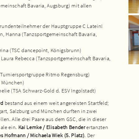
einschaft Bavaria, Augsburg) mit allen
rundenteilnehmer der Hauptgruppe C Latein!
n, Hanna (Tanzsportgemeinschaft Bavaria,
arina (TSC dancepoint, Königsbrunn)
 Laura Rebecca (Tanzsportgemeinschaft Bavaria,
 (Turniersportgruppe Ritmo Regensburg)
TC München)
elie (TSA Schwarz-Gold d. ESV Ingolstadt)
rd
bestand aus einem weit angereisten Startfeld;
tgart, Salzburg und München durften in zwei
len. Alle drei Paare aus dem GSC, die in dieser
ale ein.
Kai Lemke / Elisabeth Bender
ertanzten
s Hofmann / Michaela Wiek (5. Platz)
. Der