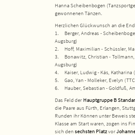
Hanna Scheibenbogen (Tanzsportgem
gewonnenen Tänzen.
Herzlichen Glückwunsch an die End
1. Berger, Andreas - Scheibenboge
Augsburg)
2. Hoff, Maximilian - Schüssler, M
3. Bonawitz, Christian - Tollmann,
Augsburg)
4. Kaiser, Ludwig - Käs, Katharina
5. Gao, Yan - Molleker, Evelyn (T
6. Hauber, Sebastian - Goldfuß, Am
Das Feld der
Hauptgruppe B Standa
die Paare aus Fürth, Erlangen, Stut
Runden ihr Können unter Beweis stel
Klasse am Start waren, zogen ins Fin
sich den
sechsten Platz
vor
Johanne