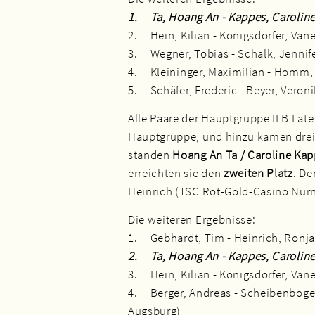
1. Ta, Hoang An - Kappes, Carolin
2. Hein, Kilian - Königsdorfer, Va
3. Wegner, Tobias - Schalk, Jenni
4. Kleininger, Maximilian - Homm
5. Schäfer, Frederic - Beyer, Vero
Alle Paare der Hauptgruppe II B Late
Hauptgruppe, und hinzu kamen drei
standen
Hoang An Ta / Caroline Ka
erreichten sie den
zweiten Platz
. De
Heinrich (TSC Rot-Gold-Casino Nürn
Die weiteren Ergebnisse:
1. Gebhardt, Tim - Heinrich, Ronj
2. Ta, Hoang An - Kappes, Carolin
3. Hein, Kilian - Königsdorfer, Va
4. Berger, Andreas - Scheibenboge
Augsburg)