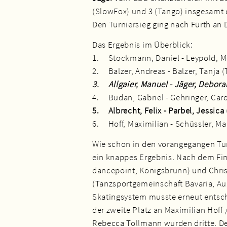
(SlowFox) und 3 (Tango) insgesamt
Den Turniersieg ging nach Fürth an
Das Ergebnis im Überblick:
1. Stockmann, Daniel - Leypold, M
2. Balzer, Andreas - Balzer, Tanja 
3. Allgaier, Manuel - Jäger, Debo
4. Budan, Gabriel - Gehringer, Ca
5. Albrecht, Felix - Parbel, Jessi
6. Hoff, Maximilian - Schüssler, M
Wie schon in den vorangegangen Tur
ein knappes Ergebnis. Nach dem Fin
dancepoint, Königsbrunn) und Chri
(Tanzsportgemeinschaft Bavaria, Aug
Skatingsystem musste erneut entsch
der zweite Platz an Maximilian Hoff 
Rebecca Tollmann wurden dritte. Den