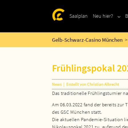
Zum Hauptinhalt springen
Skip to page footer
Saalplan
Neu hier?
B
Subm
Sie sind hier:
Gelb-Schwarz-Casino München
Frühlingspokal 20
News
|
Erstellt von Christian Albrecht
Das traditionelle Frühlingsturnier 
Am 06.03.2022 fand der bereits zur
des GSC München statt.
Die aktuellen Pandemie-Situation li
Nikolauspokal 2021 zu, aufgrund de