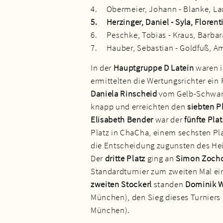
4. Obermeier, Johann - Blanke, La
5. Herzinger, Daniel - Syla, Flore
6. Peschke, Tobias - Kraus, Barba
7. Hauber, Sebastian - Goldfuß, Am
In der
Hauptgruppe D Latein
waren i
ermittelten die Wertungsrichter ein
Daniela Rinscheid
vom Gelb-Schwarz
knapp und erreichten den
siebten P
Elisabeth Bender
war der
fünfte Plat
Platz in ChaCha, einem sechsten Pla
die Entscheidung zugunsten des He
Der
dritte Platz
ging an
Simon Zochol
Standardturnier zum zweiten Mal ei
zweiten Stockerl
standen
Dominik W
München), den Sieg dieses Turniers 
München).