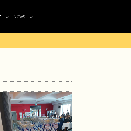
t
News
Submenu for "Kontakt"
Submenu for "News"