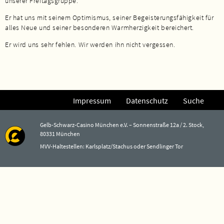
unserer Freitagsgruppe.
Er hat uns mit seinem Optimismus, seiner Begeisterungsfähigkeit für
alles Neue und seiner besonderen Warmherzigkeit bereichert.
Er wird uns sehr fehlen. Wir werden ihn nicht vergessen.
Impressum
Datenschutz
Suche
Gelb-Schwarz-Casino München e.V. – Sonnenstraße 12a / 2. Stock,
80331 München
MVV-Haltestellen: Karlsplatz/Stachus oder Sendlinger Tor