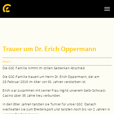
Zum Hauptinhalt springen
Skip to page footer
Trauer um Dr. Erich Oppermann
News
|
Die GSC Familie nimmt im stillen Gedenken Abschied.
Die GSC-Familie trauert um Herrn Dr. Erich Oppermann, der am
28.Februar 2018 im Alter von 91 Jahren verstorben ist.
Erich war zusammen mit seiner Frau Ingrid unserem Gelb-Schwarz-
Casino über 35 Jahre treu verbunden.
In den 80er Jahren tanzten sie Turnier für unser GSC. Danach
wechselten sie zum Breitensport und tanzten noch bis vor 2 Jahren in