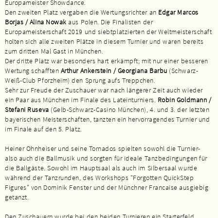
Europameister Showdance.
Den zweiten Platz vergaben die Wertungsrichter an
Edgar Marcos
Borjas / Alina Nowak
aus Polen. Die Finalisten der
Europameisterschaft 2019 und siebtplatzierten der Weltmeisterschaft
holten sich alle zweiten Plätze in diesem Turnier und waren bereits
zum dritten Mal Gast in München.
Der dritte Platz war besonders hart erkämpft; mit nur einer besseren
Wertung schafften
Arthur Ankerstein / Georgiana Barbu
(Schwarz-
Weiß-Club Pforzheim) den Sprung aufs Treppchen.
Sehr zur Freude der Zuschauer war nach längerer Zeit auch wieder
ein Paar aus München im Finale des Lateinturniers.
Robin Goldmann /
Stefani Ruseva
(Gelb-Schwarz-Casino München), 4. und 3. der letzten
bayerischen Meisterschaften, tanzten ein hervorragendes Turnier und
im Finale auf den 5. Platz.
Heiner Ohnheiser und seine Tornados spielten sowohl die Turnier-
also auch die Ballmusik und sorgten für ideale Tanzbedingungen für
die Ballgäste. Sowohl im Hauptsaal als auch im Silbersaal wurde
während der Tanzrunden, des Workshops "Forgotten QuickStep
Figures" von Dominik Fenster und der Münchner Francaise ausgiebig
getanzt.
Den Zuschauern wurde bei den beiden Turnieren ein Starterfeld