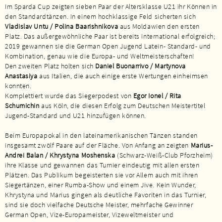
Im Sparda Cup zeigten sieben Paar der Altersklasse U21 ihr Können in
den Standardtänzen. In einem hochklassige Feld sicherten sich
Vladislav Untu / Polina Baarishnikova
aus Moldawien den ersten
Platz. Das außergewöhnliche Paar ist bereits international erfolgreich;
2019 gewannen sie die German Open Jugend Latein- Standard- und
Kombination, genau wie die Europa- und Weltmeisterschaften!
Den zweiten Platz holten sich
Daniel Buonarrivo / Martynova
Anastasiya
aus Italien, die auch einige erste Wertungen einheimsen
konnten.
Komplettiert wurde das Siegerpodest von
Egor Ionel / Rita
Schumichin
aus Köln, die diesen Erfolg zum Deutschen Meistertitel
Jugend-Standard und U21 hinzufügen können.
Beim Europapokal in den lateinamerikanischen Tänzen standen
insgesamt zwölf Paare auf der Fläche. Von Anfang an zeigten
Marius-
Andrei Balan / Khrystyna Moshenska
(Schwarz-Weiß-Club Pforzheim)
ihre Klasse und gewannen das Turnier eindeutig mit allen ersten
Plätzen. Das Publikum begeisterten sie vor Allem auch mit ihren
Siegertänzen, einer Rumba-Show und einem Jive. Kein Wunder,
Khrystyna und Marius gingen als deutliche Favoriten in das Turnier,
sind sie doch vielfache Deutsche Meister, mehrfache Gewinner
German Open, Vize-Europameister, Vizeweltmeister und