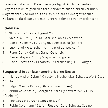
präsentiert, das so in Bayern einzigartig ist. Auch die beiden
Siegerpaare würdigten das tolle Ambiente ausdrücklich vor ihren
Siegertänzen und bedankten sich für dieses außergewöhnlich
Ballturnier, da diese Veranstaltungen leider selten geworden sind.
Ergebnisse:
U21 Standard - Sparda Jugend Cup
1. Vladislav Untu / Polina Baarishnikova (Moldawien)
2. Daniel Buonarrivo / Martynova Anastasiya (Italien)
3. Egor Ionel / Rita Schumichin (Art of Dance, Köln)
4. Rares Banu / Catinca Banu (Österreich)
5. Daniel Vlaykov / Emily Vlaykova (Bulgarien)
6. David Hoffmann / Elisabeth Zbarashchuk (TTC Erlangen)
Europapokal in den lateinamerikanischen Tänzen
1. Marius-Andrei Balan / Khrystyna Moshenska (Schwarz-Weiß-Club
Pforzheim)
2. Edgar Marcos Borjas / Alina Nowak (Polen)
3. Arthur Ankerstein / Georgiana Barbu (Schwarz-Weiß-Club
Pforzheim)
4. Vito Coppola / Oona Oinas (Italien)
5. Robin Goldmann / Stefani Ruseva (Gelb-Schwarz-Casino