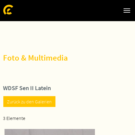
Zum Hauptinhalt springen
Skip to page footer
Foto & Multimedia
WDSF Sen II Latein
Zurück zu den Galerien
3 Elemente