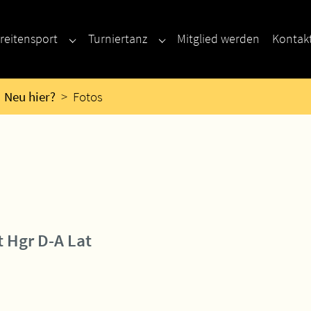
reitensport
Turniertanz
Mitglied werden
Kontak
enu for "Neu hier?"
Submenu for "Breitensport"
Submenu for "Turniertanz"
Neu hier?
Fotos
a
 Hgr D-A Lat