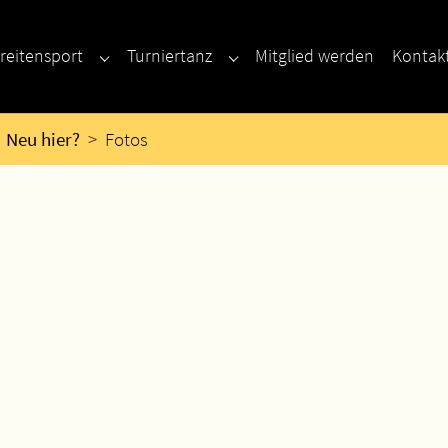
reitensport
Turniertanz
Mitglied werden
Kontak
enu for "Neu hier?"
Submenu for "Breitensport"
Submenu for "Turniertanz"
Neu hier?
Fotos
a