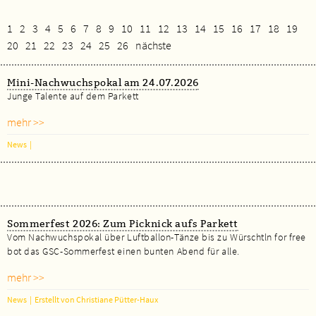
1
2
3
4
5
6
7
8
9
10
11
12
13
14
15
16
17
18
19
20
21
22
23
24
25
26
nächste
Mini-Nachwuchspokal am 24.07.2026
Junge Talente auf dem Parkett
mehr >>
News
|
Sommerfest 2026: Zum Picknick aufs Parkett
Vom Nachwuchspokal über Luftballon-Tänze bis zu Würschtln for free
bot das GSC-Sommerfest einen bunten Abend für alle.
mehr >>
News
|
Erstellt von Christiane Pütter-Haux