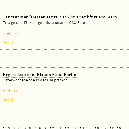
Tanzturnier "Hessen tanzt 2026" in Frankfurt am Main
Erfolge und Einzelergebnisse unserer GSC-Paare
mehr >>
News
|
Ergebnisse vom Blauen Band Berlin
Osterwochenende in der Hauptstadt
mehr >>
News
|
1
2
3
4
5
6
7
8
9
10
11
12
13
14
15
16
17
18
19