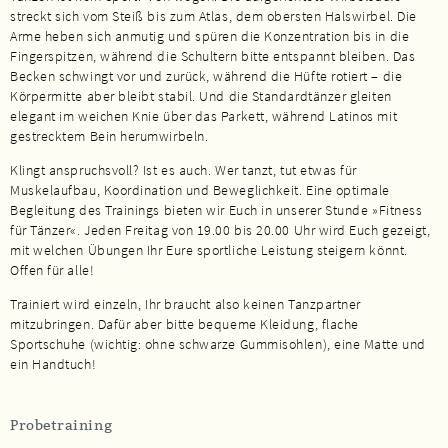
streckt sich vom Steiß bis zum Atlas, dem obersten Halswirbel. Die
Arme heben sich anmutig und spüren die Konzentration bis in die
Fingerspitzen, während die Schultern bitte entspannt bleiben. Das
Becken schwingt vor und zurück, während die Hüfte rotiert – die
Körpermitte aber bleibt stabil. Und die Standardtänzer gleiten
elegant im weichen Knie über das Parkett, während Latinos mit
gestrecktem Bein herumwirbeln.
Klingt anspruchsvoll? Ist es auch. Wer tanzt, tut etwas für
Muskelaufbau, Koordination und Beweglichkeit. Eine optimale
Begleitung des Trainings bieten wir Euch in unserer Stunde »Fitness
für Tänzer«. Jeden Freitag von 19.00 bis 20.00 Uhr wird Euch gezeigt,
mit welchen Übungen Ihr Eure sportliche Leistung steigern könnt.
Offen für alle!
Trainiert wird einzeln, Ihr braucht also keinen Tanzpartner
mitzubringen. Dafür aber bitte bequeme Kleidung, flache
Sportschuhe (wichtig: ohne schwarze Gummisohlen), eine Matte und
ein Handtuch!
Probetraining