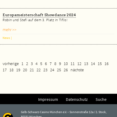
Europameisterschaft Showdance 2024
Robin und Stefi auf dem 3. Platz in Tiflis!
mehr >>
News
|
vorherige
1
2
3
4
5
6
7
8
9
10
11
12
13
14
15
16
17
18
19
20
21
22
23
24
25
26
nächste
Impressum
Datenschutz
Suche
Gelb-Schwarz-Casino München e.V. – Sonnenstraße 12a / 2. Stock,
80331 München