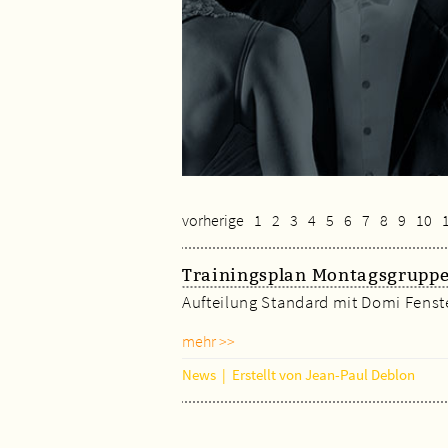
vorherige
1
2
3
4
5
6
7
8
9
10
Trainingsplan Montagsgruppe
Aufteilung Standard mit Domi Fenste
mehr >>
News
|
Erstellt von Jean-Paul Deblon