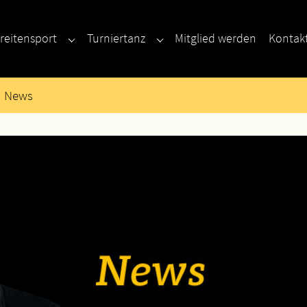
reitensport
Turniertanz
Mitglied werden
Kontak
enu for "Neu hier?"
Submenu for "Breitensport"
Submenu for "Turniertanz"
News