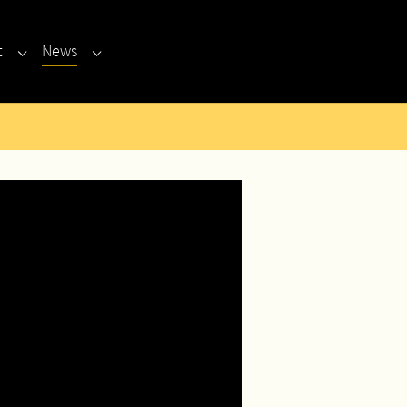
(current)
t
News
Submenu for "Kontakt"
Submenu for "News"