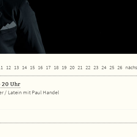
11
12
13
14
15
16
17
18
19
20
21
22
23
24
25
26
nächs
 20 Uhr
r / Latein mit Paul Handel