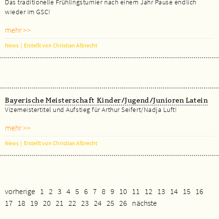
Das traditionelle Frühlingsturnier nach einem Jahr Pause endlich
wieder im GSC!
mehr >>
News
|
Erstellt von Christian Albrecht
Bayerische Meisterschaft Kinder/Jugend/Junioren Latein
Vizemeistertitel und Aufstieg für Arthur Seifert/Nadja Luft!
mehr >>
News
|
Erstellt von Christian Albrecht
vorherige
1
2
3
4
5
6
7
8
9
10
11
12
13
14
15
16
17
18
19
20
21
22
23
24
25
26
nächste