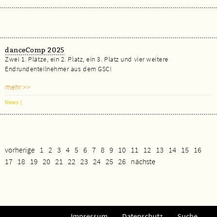
danceComp 2025
Zwei 1. Plätze, ein 2. Platz, ein 3. Platz und vier weitere
Endrundenteilnehmer aus dem GSC!
mehr >>
News
|
vorherige
1
2
3
4
5
6
7
8
9
10
11
12
13
14
15
16
17
18
19
20
21
22
23
24
25
26
nächste
Impressum
Datenschutz
Suche