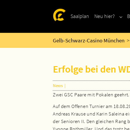
Zum Hauptinhalt springen
Skip to page footer
Saalplan
Neu hier?
B
Subm
Sie sind hier:
Gelb-Schwarz-Casino München
Erfolge bei den W
News
|
Zwei GSC Paare mit Pokalen geehrt.
Auf dem Offenen Turnier am 18.08.2
Andreas Krause und Karin Saleina ei
der Senioren II. Den gleichen Rang 
Yvonne Rothmiller. Und das trotz be