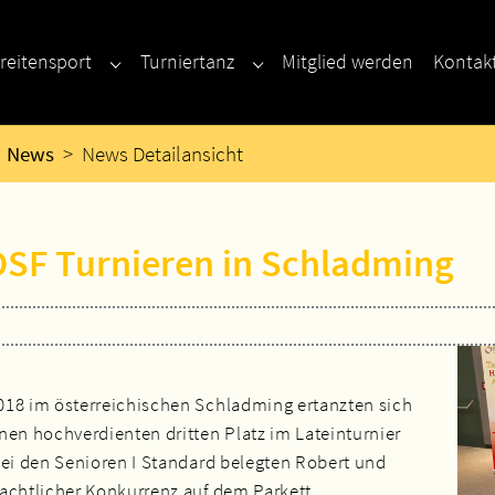
reitensport
Turniertanz
Mitglied werden
Kontak
enu for "Neu hier?"
Submenu for "Breitensport"
Submenu for "Turniertanz"
News
News Detailansicht
DSF Turnieren in Schladming
018 im österreichischen Schladming ertanzten sich
nen hochverdienten dritten Platz im Lateinturnier
bei den Senioren I Standard belegten Robert und
achtlicher Konkurrenz auf dem Parkett.