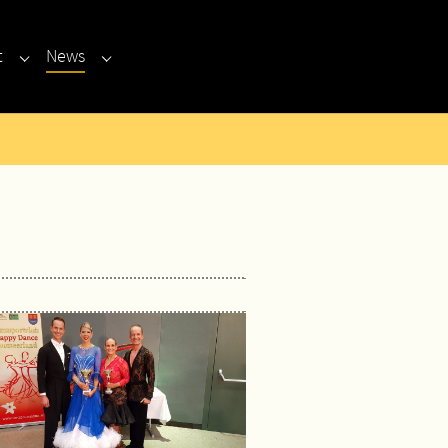
t
News
Submenu for "Kontakt"
Submenu for "News"