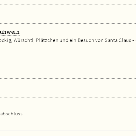
lühwein
ockig, Würschtl, Plätzchen und ein Besuch von Santa Claus - d
x
sabschluss