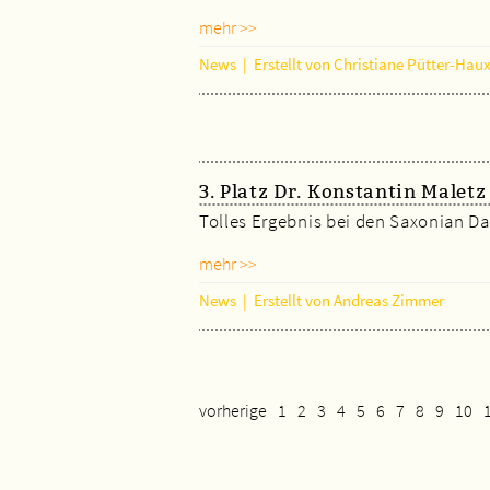
mehr >>
News
|
Erstellt von Christiane Pütter-Hau
3. Platz Dr. Konstantin Malet
Tolles Ergebnis bei den Saxonian Da
mehr >>
News
|
Erstellt von Andreas Zimmer
vorherige
1
2
3
4
5
6
7
8
9
10