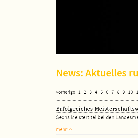
News: Aktuelles r
vorherige
1
2
3
4
5
6
7
8
9
10
Erfolgreiches Meisterschaft
Sechs Meistertitel bei den Landesmei
mehr >>