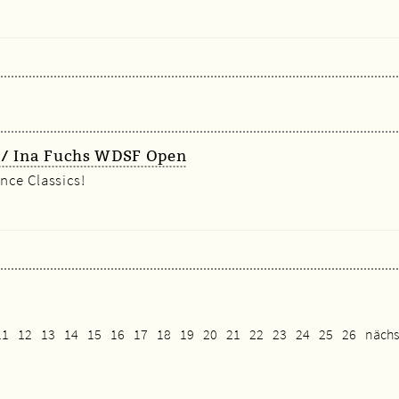
x
z / Ina Fuchs WDSF Open
nce Classics!
11
12
13
14
15
16
17
18
19
20
21
22
23
24
25
26
nächs