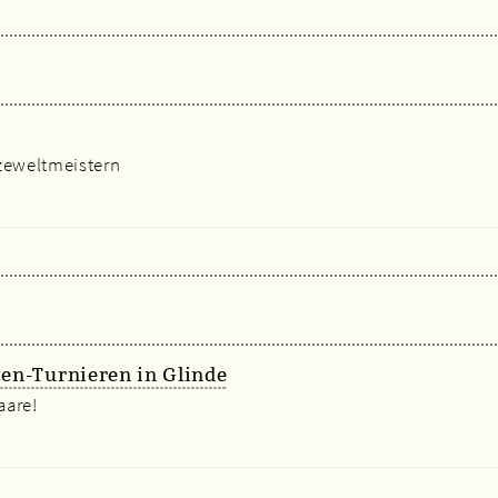
izeweltmeistern
ten-Turnieren in Glinde
aare!