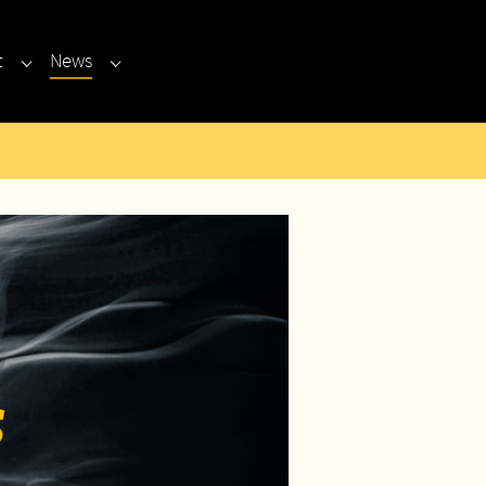
t
News
Submenu for "Kontakt"
Submenu for "News"