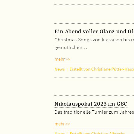
Ein Abend voller Glanz und G
Christmas Songs von klassisch bis r
gemütlichen…
mehr >>
News
|
Erstellt von Christiane Pütter-Hau
Nikolauspokal 2023 im GSC
Das traditionelle Turnier zum Jahre
mehr >>
News
|
Erstellt von Christian Albrecht