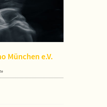
no München e.V.
te