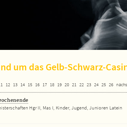
und um das Gelb-Schwarz-Casi
11
12
13
14
15
16
17
18
19
20
21
22
23
24
25
26
nächs
swochenende
sterschaften Hgr II, Mas I, Kinder, Jugend, Junioren Latein