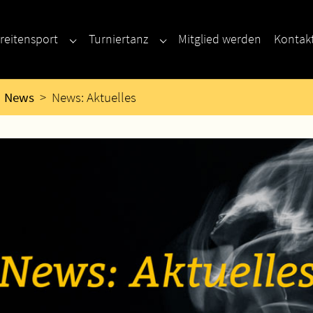
reitensport
Turniertanz
Mitglied werden
Kontak
enu for "Neu hier?"
Submenu for "Breitensport"
Submenu for "Turniertanz"
News
News: Aktuelles