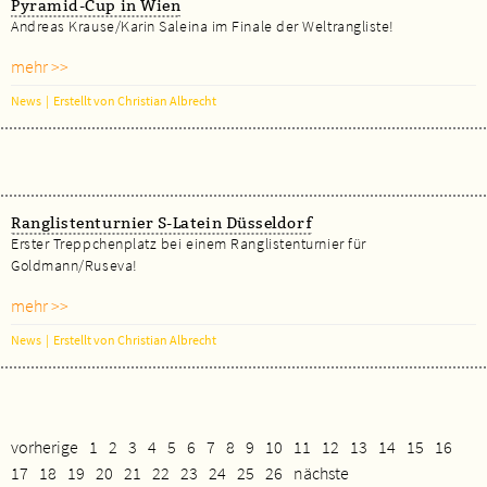
Pyramid-Cup in Wien
Andreas Krause/Karin Saleina im Finale der Weltrangliste!
mehr >>
News
|
Erstellt von Christian Albrecht
Ranglistenturnier S-Latein Düsseldorf
Erster Treppchenplatz bei einem Ranglistenturnier für
Goldmann/Ruseva!
mehr >>
News
|
Erstellt von Christian Albrecht
vorherige
1
2
3
4
5
6
7
8
9
10
11
12
13
14
15
16
17
18
19
20
21
22
23
24
25
26
nächste