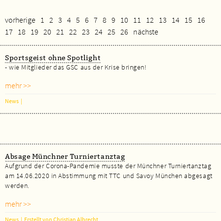
vorherige
1
2
3
4
5
6
7
8
9
10
11
12
13
14
15
16
17
18
19
20
21
22
23
24
25
26
nächste
Sportsgeist ohne Spotlight
- wie Mitglieder das GSC aus der Krise bringen!
mehr >>
News
|
Absage Münchner Turniertanztag
Aufgrund der Corona-Pandemie musste der Münchner Turniertanztag
am 14.06.2020 in Abstimmung mit TTC und Savoy München abgesagt
werden.
mehr >>
News
|
Erstellt von Christian Albrecht