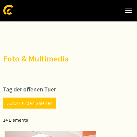
Zum Hauptinhalt springen
Skip to page footer
Foto & Multimedia
Tag der offenen Tuer
Zurück zu den Galerien
14 Elemente