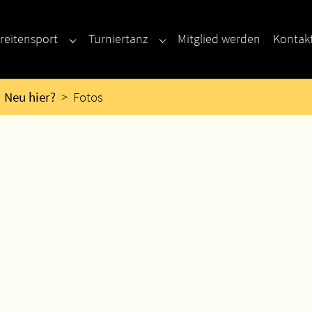
reitensport
Turniertanz
Mitglied werden
Kontak
enu for "Neu hier?"
Submenu for "Breitensport"
Submenu for "Turniertanz"
Neu hier?
Fotos
a