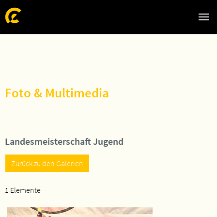
Zum Hauptinhalt springen
Skip to page footer
Foto & Multimedia
Landesmeisterschaft Jugend
Zurück zu den Galerien
1 Elemente