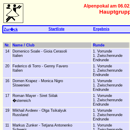
Alpenpokal am 06.02
Hauptgrupp
Startliste
Ergebnis
Zur�ck
Nr.
Name / Club
Runde
14
Domenico Soale - Gioia Cerasoli
1. Vorrunde
Italien
1. Zwischenrunde
Endrunde
20
Federico di Torro - Genny Favero
1. Vorrunde
Italien
1. Zwischenrunde
Endrunde
16
Domen Krapez - Monica Nigro
1. Vorrunde
Slowenien
1. Zwischenrunde
Endrunde
17
Roman Mayer - Siret Siilak
1. Vorrunde
1. Zwischenrunde
�sterreich
Endrunde
19
Mikhail Avdeev - Olga Tsikalyuk
1. Vorrunde
Russland
1. Zwischenrunde
Endrunde
11
Markus Zunker - Tetjana Antonenko
1. Vorrunde
Schweiz
1. Zwischenrunde