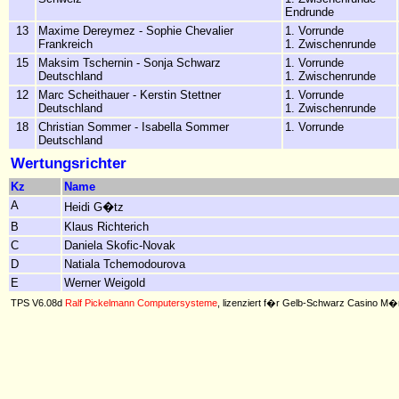
Endrunde
13
Maxime Dereymez - Sophie Chevalier
1. Vorrunde
Frankreich
1. Zwischenrunde
15
Maksim Tschernin - Sonja Schwarz
1. Vorrunde
Deutschland
1. Zwischenrunde
12
Marc Scheithauer - Kerstin Stettner
1. Vorrunde
Deutschland
1. Zwischenrunde
18
Christian Sommer - Isabella Sommer
1. Vorrunde
Deutschland
Wertungsrichter
Kz
Name
A
Heidi G�tz
B
Klaus Richterich
C
Daniela Skofic-Novak
D
Natiala Tchemodourova
E
Werner Weigold
TPS V6.08d
Ralf Pickelmann Computersysteme
, lizenziert f�r Gelb-Schwarz Casino M